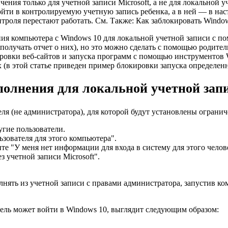
ния только для учетной записи Microsoft, а не для локальной у
войти в контролируемую учетную запись ребенка, а в ней — в н
троля перестают работать. См. Также: Как заблокировать Windows
ния компьютера с Windows 10 для локальной учетной записи с п
олучать отчет о них), но это можно сделать с помощью родител
ровки веб-сайтов и запуска программ с помощью инструментов W
 (в этой статье приведен пример блокировки запуска определен
олнения для локальной учетной зап
еля (не администратора), для которой будут установлены ограни
гие пользователи.
зователя для этого компьютера".
е "У меня нет информации для входа в систему для этого челов
 учетной записи Microsoft".
нять из учетной записи с правами администратора, запустив ко
тель может войти в Windows 10, выглядит следующим образом: