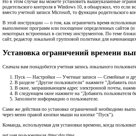
Но в этом случае вы можете установить вышеуказанные ограниче
родительского контроля в Windows 10, я обнаружил, что если 
вместо учетной записи Microsoft, то функции родительского кон
В этой инструкции — о том, как ограничить время использова
выполнение программ или посещение определенных сайтов (и п
некоторых встроенных в систему инструментов. По теме блоки
сайт, редактор локальной групповой политики для начинающих
Установка ограничений времени вып
Сначала вам понадобится учетная запись локального пользоват
Пуск — Настройки — Учетные записи — Семейные и дру
В разделе "Другие пользователи" нажмите "Добавить поль
В окне, запрашивающем адрес электронной почты, нажмит
В следующем окне нажмите на "Добавить пользователя без
Заполните информацию о пользователе.
Сами же действия по установке ограничений необходимо выпол
через меню правой кнопки мыши на кнопке "Пуск").
Команда, используемая для установки времени, когда пользова
net имя пользователя /time:day,time