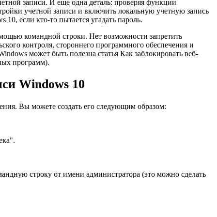
четной записи. И еще одна деталь: проверяя функции
астройки учетной записи и включить локальную учетную запись
 10, если кто-то пытается угадать пароль.
омощью командной строки. Нет возможности запретить
ьского контроля, стороннего программного обеспечения и
indows может быть полезна статья Как заблокировать веб-
ных программ).
иси Windows 10
чения. Вы можете создать его следующим образом:
ека".
мандную строку от имени администратора (это можно сделать