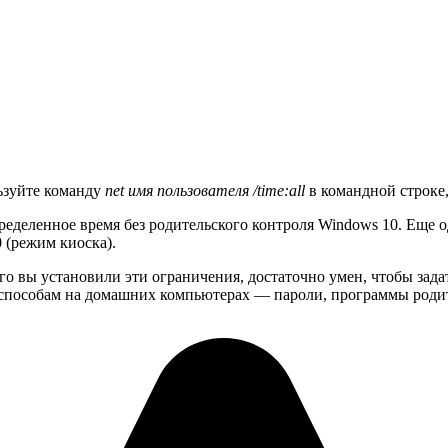
льзуйте команду
net имя пользователя /time:all
в командной строке,
определенное время без родительского контроля Windows 10. Еще
 (режим киоска).
ого вы установили эти ограничения, достаточно умен, чтобы зад
 способам на домашних компьютерах — пароли, программы родит