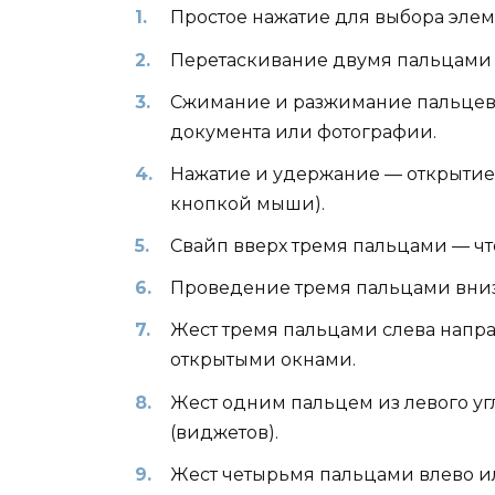
Простое нажатие для выбора элем
Перетаскивание двумя пальцами 
Сжимание и разжимание пальцев
документа или фотографии.
Нажатие и удержание — открытие
кнопкой мыши).
Свайп вверх тремя пальцами — что
Проведение тремя пальцами вниз 
Жест тремя пальцами слева напр
открытыми окнами.
Жест одним пальцем из левого уг
(виджетов).
Жест четырьмя пальцами влево 