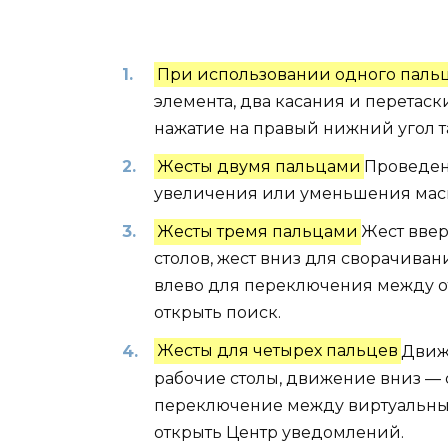
При использовании одного паль
элемента, два касания и перетас
нажатие на правый нижний угол 
Жесты двумя пальцами
Проведен
увеличения или уменьшения масш
Жесты тремя пальцами
Жест ввер
столов, жест вниз для сворачиван
влево для переключения между 
открыть поиск.
Жесты для четырех пальцев
Движ
рабочие столы, движение вниз — 
переключение между виртуальны
открыть Центр уведомлений.