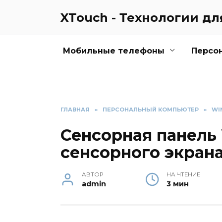
Перейти
XTouch - Технологии д
к
содержанию
Мобильные телефоны
Персо
ГЛАВНАЯ
»
ПЕРСОНАЛЬНЫЙ КОМПЬЮТЕР
»
WI
Сенсорная панель
сенсорного экран
АВТОР
НА ЧТЕНИЕ
admin
3 мин