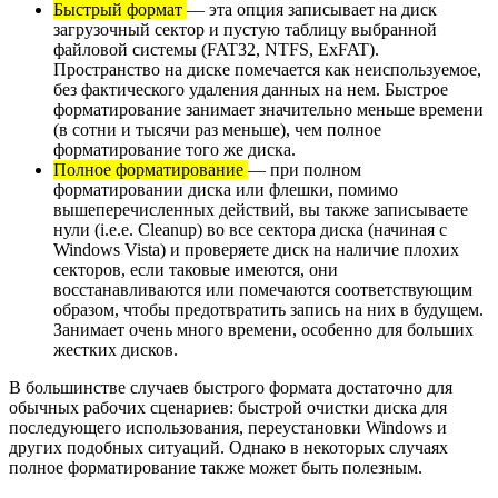
Быстрый формат
— эта опция записывает на диск
загрузочный сектор и пустую таблицу выбранной
файловой системы (FAT32, NTFS, ExFAT).
Пространство на диске помечается как неиспользуемое,
без фактического удаления данных на нем. Быстрое
форматирование занимает значительно меньше времени
(в сотни и тысячи раз меньше), чем полное
форматирование того же диска.
Полное форматирование
— при полном
форматировании диска или флешки, помимо
вышеперечисленных действий, вы также записываете
нули (i.e.е. Cleanup) во все сектора диска (начиная с
Windows Vista) и проверяете диск на наличие плохих
секторов, если таковые имеются, они
восстанавливаются или помечаются соответствующим
образом, чтобы предотвратить запись на них в будущем.
Занимает очень много времени, особенно для больших
жестких дисков.
В большинстве случаев быстрого формата достаточно для
обычных рабочих сценариев: быстрой очистки диска для
последующего использования, переустановки Windows и
других подобных ситуаций. Однако в некоторых случаях
полное форматирование также может быть полезным.