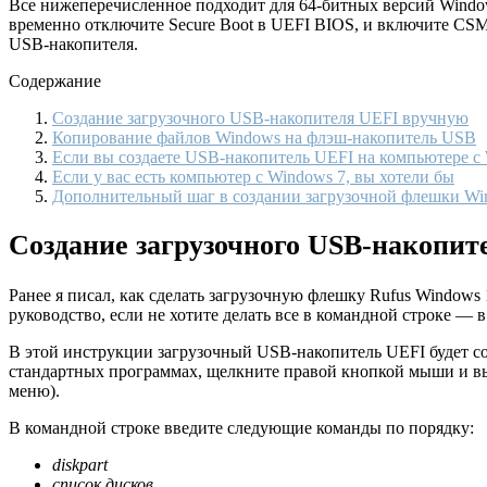
Все нижеперечисленное подходит для 64-битных версий Windows
временно отключите Secure Boot в UEFI BIOS, и включите CSM (C
USB-накопителя.
Содержание
Создание загрузочного USB-накопителя UEFI вручную
Копирование файлов Windows на флэш-накопитель USB
Если вы создаете USB-накопитель UEFI на компьютере с 
Если у вас есть компьютер с Windows 7, вы хотели бы
Дополнительный шаг в создании загрузочной флешки Wi
Создание загрузочного USB-накопи
Ранее я писал, как сделать загрузочную флешку Rufus Windows 
руководство, если не хотите делать все в командной строке — 
В этой инструкции загрузочный USB-накопитель UEFI будет со
стандартных программах, щелкните правой кнопкой мыши и выб
меню).
В командной строке введите следующие команды по порядку:
diskpart
список дисков