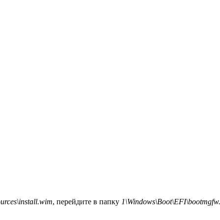
urces\install.wim
, перейдите в папку
1\Windows\Boot\EFI\bootmgfw.